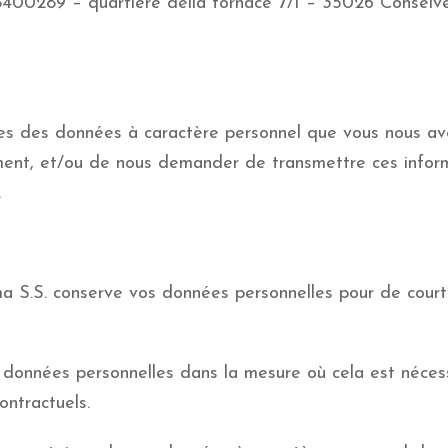
8400289 – quartiere della fornace 7/1 – 35026 Conselve
s des données à caractère personnel que vous nous ave
ement, et/ou de nous demander de transmettre ces inform
.
ma S.S. conserve vos données personnelles pour de court
données personnelles dans la mesure où cela est nécessa
ontractuels.