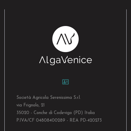
Società Agricola Serenissima S.r.l.
via Frignolo, 21
35020 - Conche di Codevigo (PD) Italia
P.IVA/CF 04808400289 - REA PD-420273