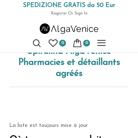
SPEDIZIONE GRATIS da 50 Eur
Home
Spirulina Algavenice pharmacies et détaillants agréés
(+39) 049 9789591
Register
Or Sign In
0
0
Spirulina AlgaVenice
Pharmacies et détaillants
agréés
La liste est toujours mise à jour