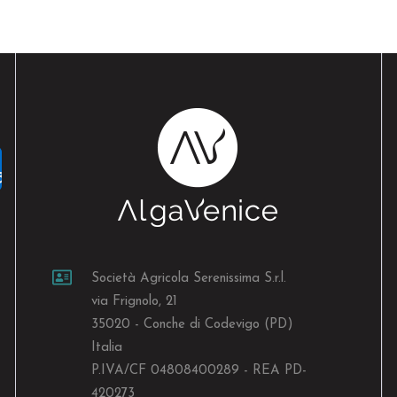
Società Agricola Serenissima S.r.l.
via Frignolo, 21
35020 - Conche di Codevigo (PD)
Italia
P.IVA/CF 04808400289 - REA PD-
420273