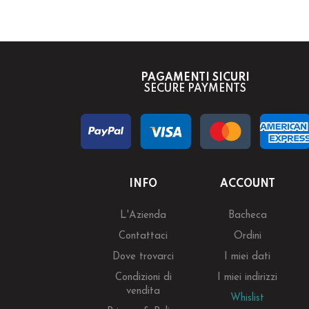
PAGAMENTI SICURI
SECURE PAYMENTS
INFO
ACCOUNT
L'Azienda
Bacheca
Contattaci
Ordini
Dove trovarci
I miei dati
Condizioni di
I miei indirizzi
vendita
Whislist