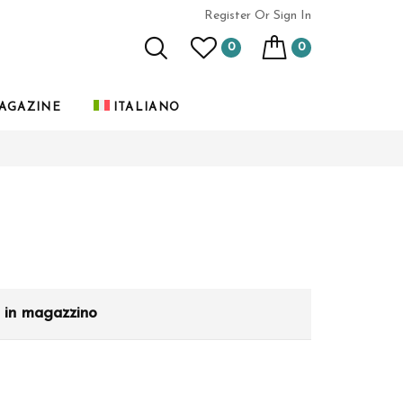
Register
Or Sign In
0
0
AGAZINE
ITALIANO
à in magazzino