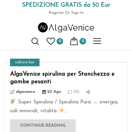
SPEDIZIONE GRATIS da 50 Eur
(+39) 049 9789591
Register
Or Sign In
AlgaVenice Magazine
0
0
Home
AlgaVenice Magazine
cultura bio
AlgaVenice spirulina per Stanchezza e
gambe pesanti
algavenice
20 Ago
(0)
Super Spirulina / Spirulina Pura → energia,
sali minerali, vitalità
...
CONTINUE READING