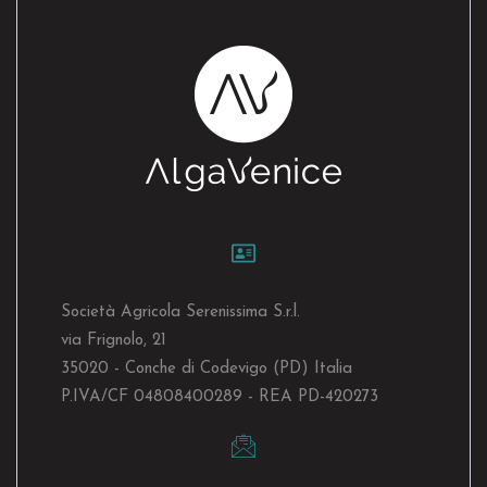
Società Agricola Serenissima S.r.l.
via Frignolo, 21
35020 - Conche di Codevigo (PD) Italia
P.IVA/CF 04808400289 - REA PD-420273