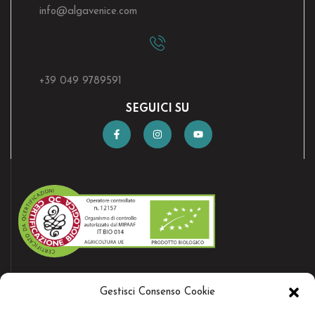
info@algavenice.
com
+39 049 9789591
SEGUICI SU
AZIENDA CERTIFICATA
Gestisci Consenso Cookie
Bio certificate nr.12157