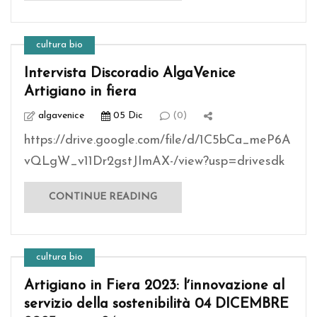
cultura bio
Intervista Discoradio AlgaVenice
Artigiano in fiera
algavenice
05 Dic
(0)
https://drive.google.com/file/d/1C5bCa_meP6A
vQLgW_v11Dr2gstJImAX-/view?usp=drivesdk
CONTINUE READING
cultura bio
Artigiano in Fiera 2023: lʼinnovazione al
servizio della sostenibilità 04 DICEMBRE