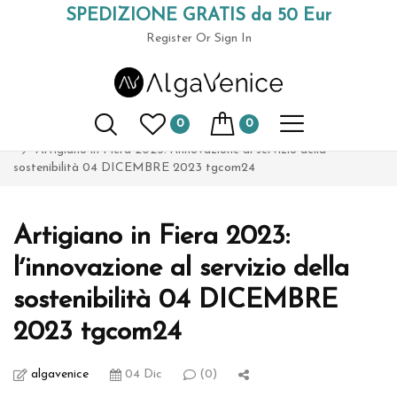
SPEDIZIONE GRATIS da 50 Eur
(+39) 049 9789591
Register
Or Sign In
AlgaVenice Magazine
0
0
Home
cultura bio
Artigiano in Fiera 2023: lʼinnovazione al servizio della
sostenibilità 04 DICEMBRE 2023 tgcom24
Artigiano in Fiera 2023:
lʼinnovazione al servizio della
sostenibilità 04 DICEMBRE
2023 tgcom24
algavenice
04 Dic
(0)