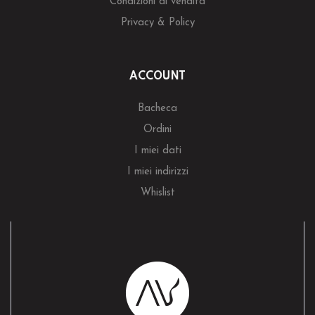
Condizioni di vendita
Privacy & Policy
ACCOUNT
Bacheca
Ordini
I miei dati
I miei indirizzi
Whislist