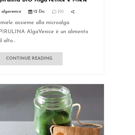
algavenice
12 Dic
(0)
l miele assieme alla microalga
PIRULINA AlgaVenice è un alimento
 alto...
CONTINUE READING