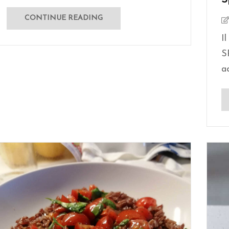
CONTINUE READING
I
S
ad