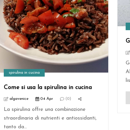
G
G
A
spirulina in cucina
li
Come si usa la spirulina in cucina
algavenice
04 Apr
(0)
La spirulina offre una combinazione
straordinaria di nutrienti e antiossidanti,
tanto da...