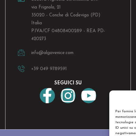
via Frignolo, 21
35020 - Conche di Codevigo (PD)
Italia
P.IVA/CF 04808400289 - REA PD-
420273
info@algavenice.
com
+39 049 9789591
SEGUICI SU
Per fornire 
memorizzare 
tecnologie 
ID unici su 
negativament