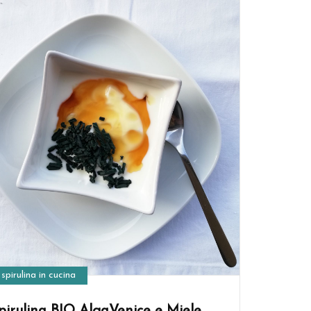
spirulina in cucina
pirulina BIO AlgaVenice e Miele