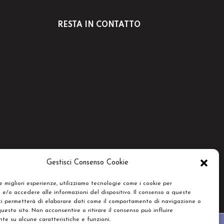
RESTA IN CONTATTO
Gestisci Consenso Cookie
le migliori esperienze, utilizziamo tecnologie come i cookie per
e/o accedere alle informazioni del dispositivo. Il consenso a queste
ci permetterà di elaborare dati come il comportamento di navigazione o
questo sito. Non acconsentire o ritirare il consenso può influire
e su alcune caratteristiche e funzioni.