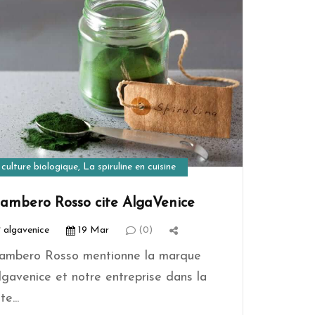
culture biologique
,
La spiruline en cuisine
ambero Rosso cite AlgaVenice
algavenice
19 Mar
(0)
ambero Rosso mentionne la marque
lgavenice et notre entreprise dans la
ste...