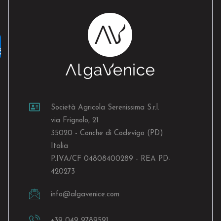
Società Agricola Serenissima S.r.l.
via Frignolo, 21
35020 - Conche di Codevigo (PD)
Italia
P.IVA/CF 04808400289 - REA PD-
420273
info@algavenice.
com
+39 049 9789591