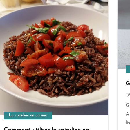
G
G
A
La spiruline en cuisine
li