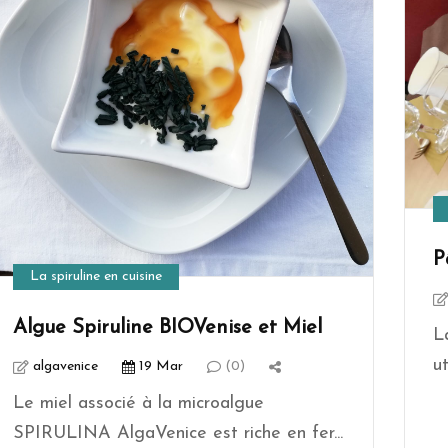
P
La spiruline en cuisine
Algue Spiruline BIOVenise et Miel
L
u
algavenice
19 Mar
(0)
Le miel associé à la microalgue
SPIRULINA AlgaVenice est riche en fer...