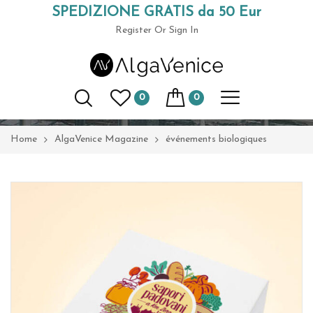
SPEDIZIONE GRATIS da 50 Eur
(+39) 049 9789591
Register
Or Sign In
Catégorie :
événements
biologiques
0
0
Home
AlgaVenice Magazine
événements biologiques