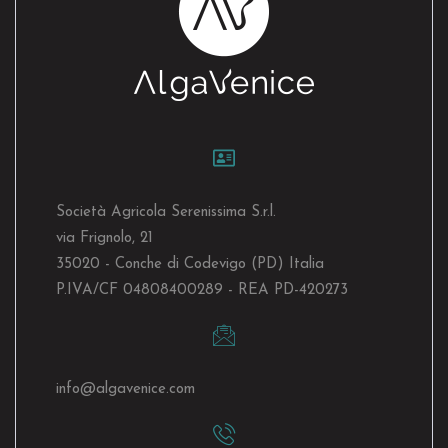
Società Agricola Serenissima S.r.l.
via Frignolo, 21
35020 - Conche di Codevigo (PD) Italia
P.IVA/CF 04808400289 - REA PD-420273
info@algavenice.
com