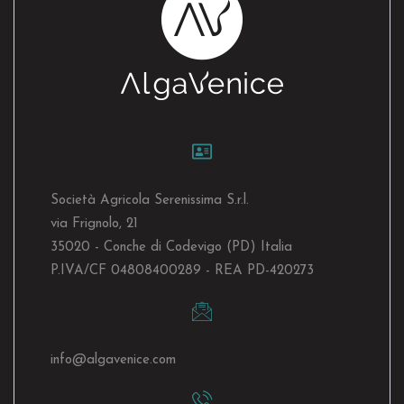
Società Agricola Serenissima S.r.l.
via Frignolo, 21
35020 - Conche di Codevigo (PD) Italia
P.IVA/CF 04808400289 - REA PD-420273
info@algavenice.
com