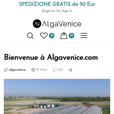
SPEDIZIONE GRATIS da 50 Eur
(+39) 049 9789591
Register
Or Sign In
AlgaVenice Magazine
0
0
Home
événements biologiques
Bienvenue à Algavenice.com
Bienvenue à Algavenice.com
algavenice
19 Mar
(0)