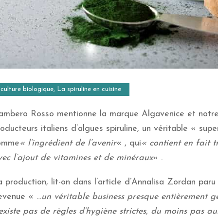
culture biologique
,
La spiruline en cuisine
ambero Rosso mentionne la marque Algavenice et notre e
oducteurs italiens d’algues spiruline, un véritable « sup
omme
« l’ingrédient de l’avenir
« , qui
« contient en fait t
vec l’ajout de vitamines et de minéraux
« .
 production, lit-on dans l’article d’Annalisa Zordan par
evenue « …
un véritable business presque entièrement gér
existe pas de règles d’hygiène strictes, du moins pas auss