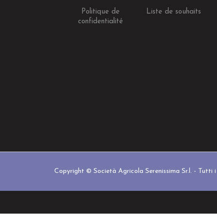
Politique de
Liste de souhaits
confidentialité
Copyright © Società Agricola Serenissima Sr.l. - Tutti i d