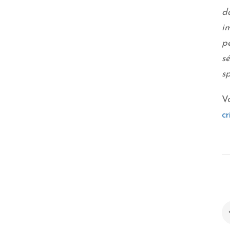
d
i
p
s
sp
Vo
cr