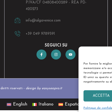
P.IVA/CF 04808400289 - REA PD-
420273
info@algavenice.
com
+39 049 9789591
SEGUICI SU
Per fornire le miglio
memorizzare e/o acce
tecnologie ci perme
ID unici su questo si
negativamente su alc
iritti riservati -
design by easyseopro.it
ACCETTA
English
Italiano
Español
日本語
Politique de confid