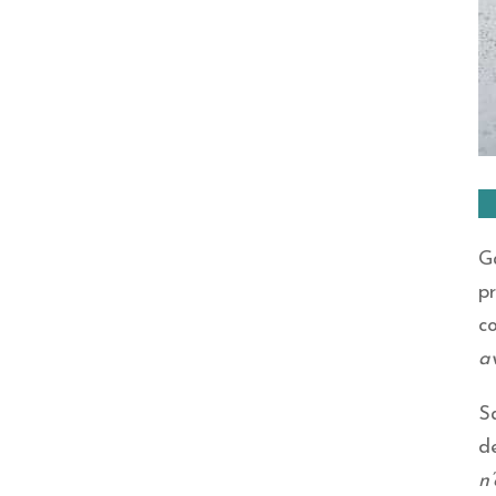
G
pr
c
a
Sa
d
n’