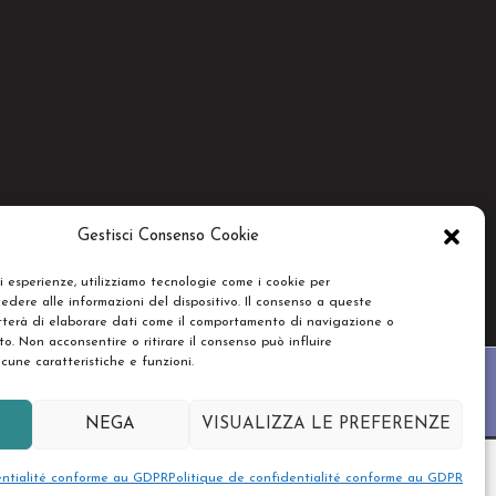
Gestisci Consenso Cookie
ri esperienze, utilizziamo tecnologie come i cookie per
dere alle informazioni del dispositivo. Il consenso a queste
tterà di elaborare dati come il comportamento di navigazione o
to. Non acconsentire o ritirare il consenso può influire
une caratteristiche e funzioni.
NEGA
VISUALIZZA LE PREFERENZE
entialité conforme au GDPR
Politique de confidentialité conforme au GDPR