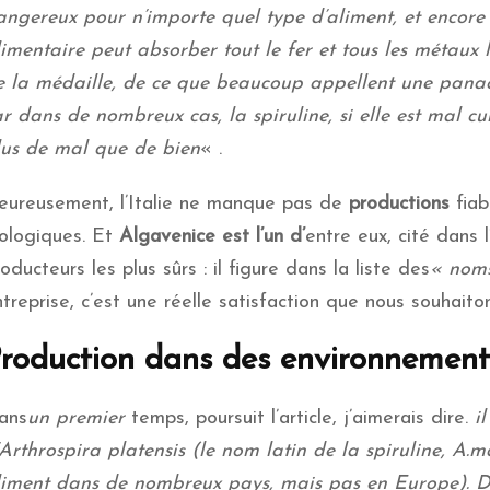
angereux pour n’importe quel type d’aliment, et encore
imentaire peut absorber tout le fer et tous les métaux lo
e la médaille, de ce que beaucoup appellent une panacé
r dans de nombreux cas, la spiruline, si elle est mal cul
lus de mal que de bien
« .
eureusement, l’Italie ne manque pas de
productions
fiab
iologiques. Et
Algavenice est l’un d’
entre eux, cité dans
oducteurs les plus sûrs : il figure dans la liste des
« noms
treprise, c’est une réelle satisfaction que nous souhaito
roduction dans des environnement
ans
un premier
temps, poursuit l’article, j’aimerais dire.
il
’Arthrospira platensis (le nom latin de la spiruline, A
liment dans de nombreux pays, mais pas en Europe). De