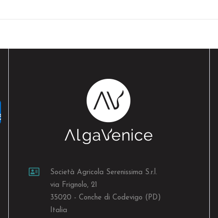
Società Agricola Serenissima S.r.l.
via Frignolo, 21
35020 - Conche di Codevigo (PD)
Italia