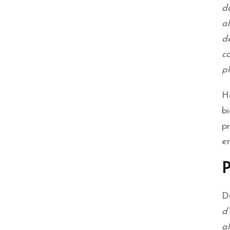
d
al
d
ca
p
H
b
pr
en
P
D
d
a