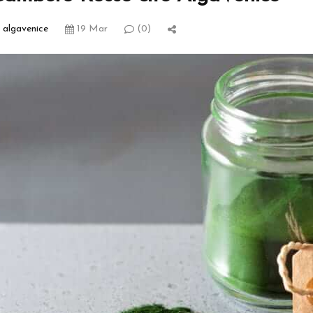
algavenice
19 Mar
(0)