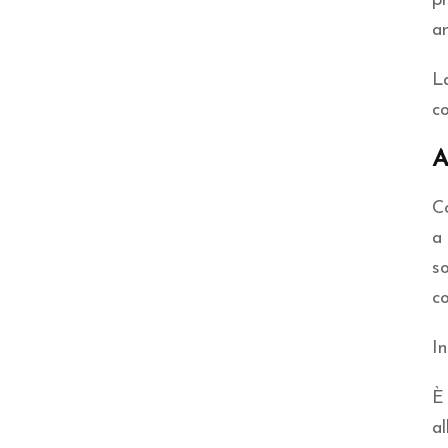
p
an
La
co
A
Co
a 
s
co
In
È 
a