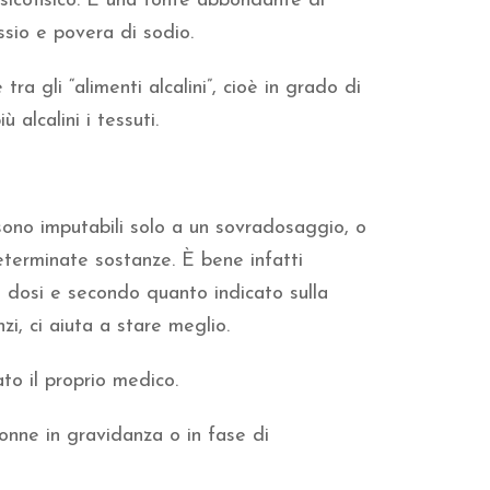
psicofisico. È una fonte abbondante di
ssio e povera di sodio.
tra gli “alimenti alcalini”, cioè in grado di
 alcalini i tessuti.
 sono imputabili solo a un sovradosaggio, o
eterminate sostanze. È bene infatti
 dosi e secondo quanto indicato sulla
nzi, ci aiuta a stare meglio.
to il proprio medico.
donne in gravidanza o in fase di