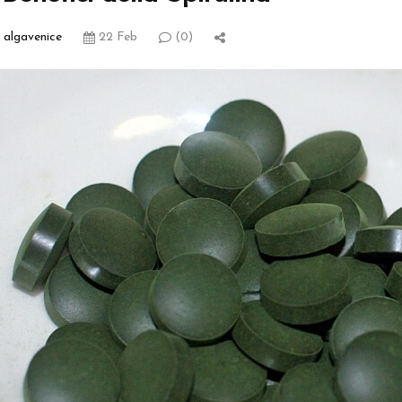
algavenice
22 Feb
(0)