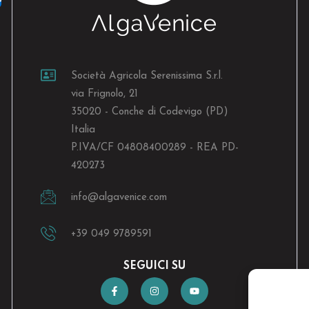
Società Agricola Serenissima S.r.l.
via Frignolo, 21
35020 - Conche di Codevigo (PD)
Italia
P.IVA/CF 04808400289 - REA PD-
420273
info@algavenice.
com
+39 049 9789591
SEGUICI SU