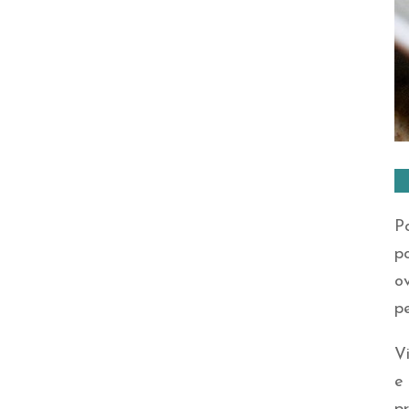
Po
po
ov
p
Vi
e