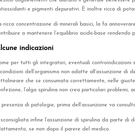
reziosi oligoelementi che aiutano il generale benessere 
tiossidanti e pigmenti depurativi. È inoltre ricca di pota
 ricca concentrazione di minerali basici, la fa annoverare 
ntribuire a mantenere l’equilibrio acido-base rendendo più
lcune indicazioni
me per tutti gli integratori, eventuali controindicazioni
condizioni dell’organismo non adatte all’assunzione di d
ottolineare che se consumata correttamente, nelle giuste
nfezione, l’alga spirulina non crea particolari problemi, a
 presenza di patologie, prima dell’assunzione va consulta
sconsigliata infine l’assunzione di spirulina da parte di 
llattamento, se non dopo il parere del medico.