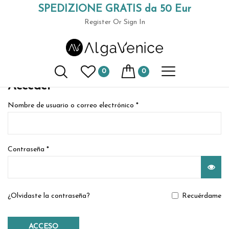
SPEDIZIONE GRATIS da 50 Eur
Home
Mi cuenta
(+39) 049 9789591
Register
Or Sign In
Mi cuenta
0
0
Acceder
Nombre de usuario o correo electrónico
*
Contraseña
*
¿Olvidaste la contraseña?
Recuérdame
ACCESO