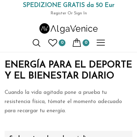
SPEDIZIONE GRATIS da 50 Eur
Inicio
Suplementos a base de espirulina
(+39) 049 9789591
Register
Or Sign In
Suplementos de
espirulina
0
0
ENERGÍA PARA EL DEPORTE
Y EL BIENESTAR DIARIO
Cuando la vida agitada pone a prueba tu
resistencia física, tómate el momento adecuado
para recargar tu energía.