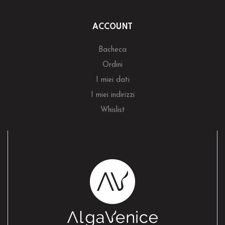
ACCOUNT
Bacheca
Ordini
I miei dati
I miei indirizzi
Whislist