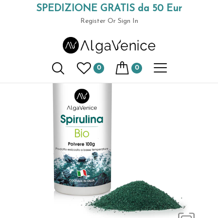
SPEDIZIONE GRATIS da 50 Eur
Home
Spirulina in Barattoli
Spirulina 100 gr. in polvere
(+39) 049 9789591
Register
Or Sign In
0
0