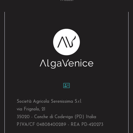
Società Agricola Serenissima S.r.l.
via Frignolo, 21
35020 - Conche di Codevigo (PD) Italia
P.IVA/CF 04808400289 - REA PD-420273