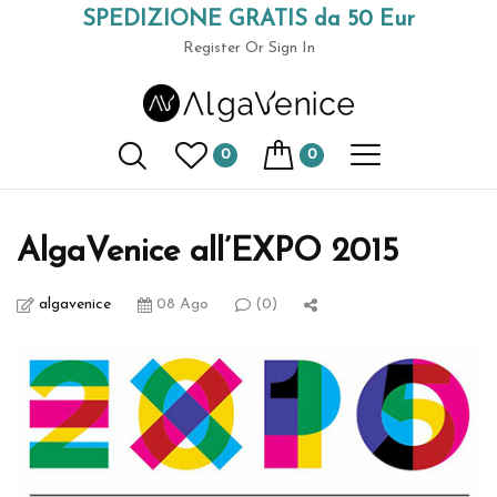
SPEDIZIONE GRATIS da 50 Eur
(+39) 049 9789591
Register
Or Sign In
AlgaVenice Magazine
0
0
Home
eventi bio
AlgaVenice all’EXPO 2015
AlgaVenice all’EXPO 2015
algavenice
08 Ago
(0)