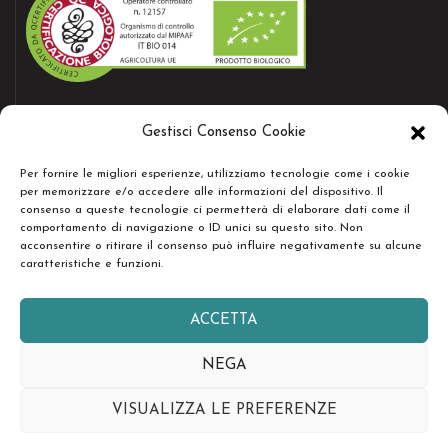
AZIENDA CERTIFICATA
Gestisci Consenso Cookie
Bio certificate nr.12157
Per fornire le migliori esperienze, utilizziamo tecnologie come i cookie
per memorizzare e/o accedere alle informazioni del dispositivo. Il
consenso a queste tecnologie ci permetterà di elaborare dati come il
RESTA IN CONTATTO
comportamento di navigazione o ID unici su questo sito. Non
acconsentire o ritirare il consenso può influire negativamente su alcune
caratteristiche e funzioni.
ACCETTA
Copyright © Società Agricola Serenissima Sr.l. - Tutti i diritti
NEGA
riservati -
design by easyseopro.it
VISUALIZZA LE PREFERENZE
English
Français
Español
日本語