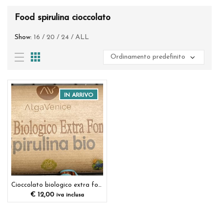
Food spirulina cioccolato
Show:
16
/
20
/
24
/
ALL
IN ARRIVO
Cioccolato biologico extra fondente 70% con Spirulina scaglie
€
12,00
iva inclusa