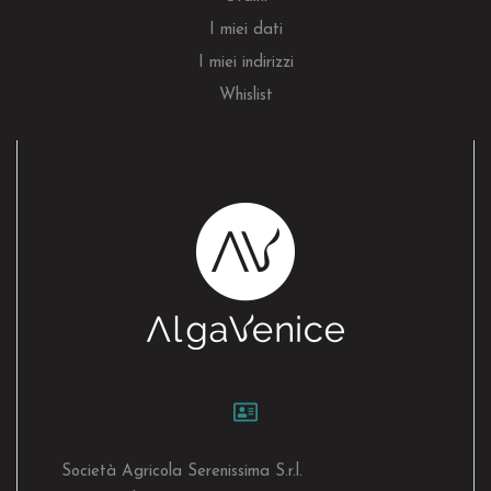
I miei dati
I miei indirizzi
Whislist
Società Agricola Serenissima S.r.l.