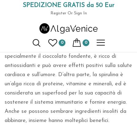
SPEDIZIONE GRATIS da 50 Eur
Home
Food spirulina cioccolato
(+39) 049 9789591
Register
Or Sign In
Il cioccolato e la spirulina sono due ingredienti
molto diversi tra loro, ma entrambi sono conosciuti
0
0
per i loro benefici per la salute. Il cioccolato,
specialmente il cioccolato fondente, è ricco di
antiossidanti e può avere effetti positivi sulla salute
cardiaca e sull’umore. D’altra parte, la spirulina è
un’alga ricca di proteine, vitamine e minerali, ed è
considerata un superfood per la sua capacità di
sostenere il sistema immunitario e fornire energia.
Anche se possono sembrare ingredienti insoliti da
abbinare, insieme hanno molteplici benefici.