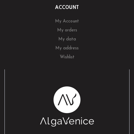
ACCOUNT
My Account
My orders
My data
My address
Wishlist