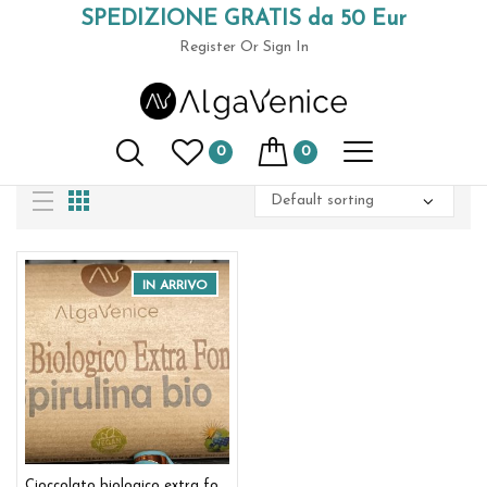
SPEDIZIONE GRATIS da 50 Eur
Home
Food spirulina cioccolato
(+39) 049 9789591
Register
Or Sign In
Food spirulina cioccolato
0
0
Show:
16
/
20
/
24
/
ALL
IN ARRIVO
Cioccolato biologico extra fondente 70% con Spirulina scaglie