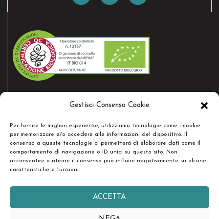
AZIENDA CERTIFICATA
Gestisci Consenso Cookie
Bio certificate nr.12157
Per fornire le migliori esperienze, utilizziamo tecnologie come i cookie
per memorizzare e/o accedere alle informazioni del dispositivo. Il
consenso a queste tecnologie ci permetterà di elaborare dati come il
RESTA IN CONTATTO
comportamento di navigazione o ID unici su questo sito. Non
acconsentire o ritirare il consenso può influire negativamente su alcune
caratteristiche e funzioni.
ACCETTA
Copyright © Società Agricola Serenissima Sr.l. - Tutti i diritti