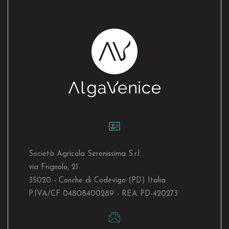
Società Agricola Serenissima S.r.l.
via Frignolo, 21
35020 - Conche di Codevigo (PD) Italia
P.IVA/CF 04808400289 - REA PD-420273