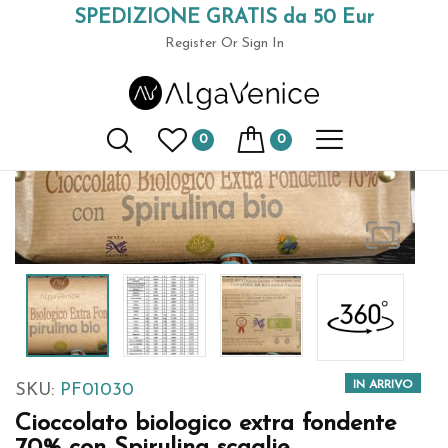
SPEDIZIONE GRATIS da 50 Eur
Home
Best-selling Spirulina
Cioccolato biologico extra
(+39) 049 9789591
fondente 70% con Spirulina scaglie
Register
Or Sign In
0
0
IN ARRIVO
SKU:
PF01030
Cioccolato biologico extra fondente
70% con Spirulina scaglie