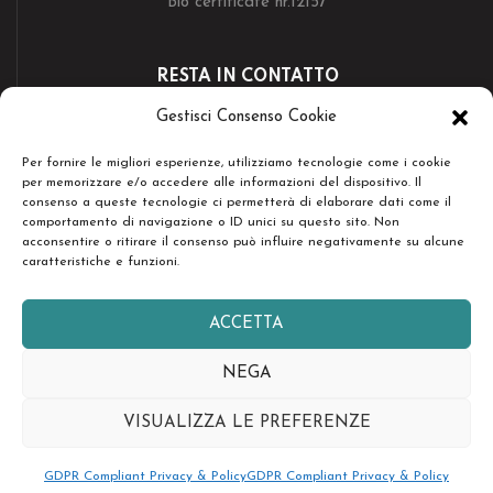
Bio certificate nr.12157
RESTA IN CONTATTO
Gestisci Consenso Cookie
Per fornire le migliori esperienze, utilizziamo tecnologie come i cookie
per memorizzare e/o accedere alle informazioni del dispositivo. Il
consenso a queste tecnologie ci permetterà di elaborare dati come il
Copyright © Società Agricola Serenissima Sr.l. - Tutti i diritti
comportamento di navigazione o ID unici su questo sito. Non
riservati -
design by easyseopro.it
acconsentire o ritirare il consenso può influire negativamente su alcune
caratteristiche e funzioni.
Select at least 2 products
ACCETTA
to compare
NEGA
VIEW COMPARISON
VISUALIZZA LE PREFERENZE
Français
Italiano
Español
日本語
GDPR Compliant Privacy & Policy
GDPR Compliant Privacy & Policy