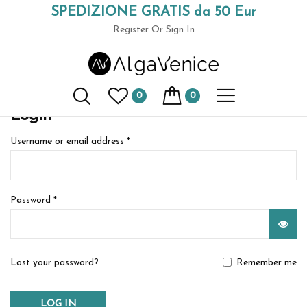
SPEDIZIONE GRATIS da 50 Eur
Home
My Account
(+39) 049 9789591
Register
Or Sign In
My Account
0
0
Login
Username or email address
*
Password
*
Lost your password?
Remember me
LOG IN