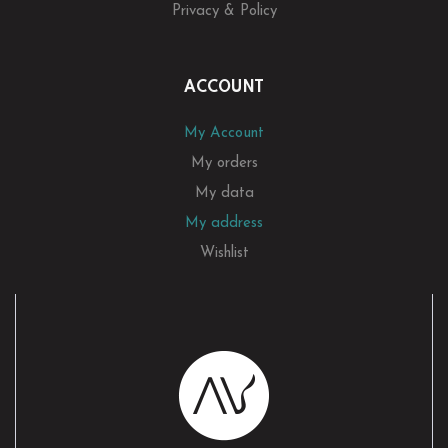
Privacy & Policy
ACCOUNT
My Account
My orders
My data
My address
Wishlist