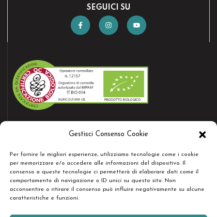
SEGUICI SU
AZIENDA CERTIFICATA
Gestisci Consenso Cookie
Bio certificate nr.12157
Per fornire le migliori esperienze, utilizziamo tecnologie come i cookie
per memorizzare e/o accedere alle informazioni del dispositivo. Il
consenso a queste tecnologie ci permetterà di elaborare dati come il
RESTA IN CONTATTO
comportamento di navigazione o ID unici su questo sito. Non
acconsentire o ritirare il consenso può influire negativamente su alcune
caratteristiche e funzioni.