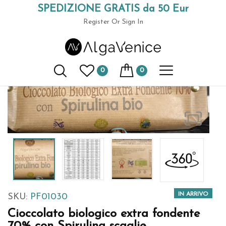
SPEDIZIONE GRATIS da 50 Eur
Accueil
Spiruline en bocaux
Cioccolato biologico extra
(+39) 049 9789591
fondente 70% con Spirulina scaglie
Register
Or Sign In
0
0
IN ARRIVO
SKU:
PF01030
Cioccolato biologico extra fondente
70% con Spirulina scaglie