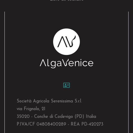
Società Agricola Serenissima S.r.l.
via Frignolo, 21
35020 - Conche di Codevigo (PD) Italia
P.IVA/CF 04808400289 - REA PD-420273