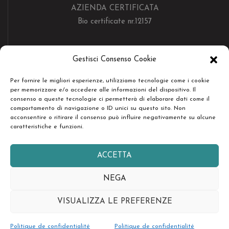
AZIENDA CERTIFICATA
Bio certificate nr.12157
RESTA IN CONTATTO
Gestisci Consenso Cookie
Per fornire le migliori esperienze, utilizziamo tecnologie come i cookie
per memorizzare e/o accedere alle informazioni del dispositivo. Il
consenso a queste tecnologie ci permetterà di elaborare dati come il
comportamento di navigazione o ID unici su questo sito. Non
acconsentire o ritirare il consenso può influire negativamente su alcune
Copyright © Società Agricola Serenissima Sr.l. - Tutti i diritti
caratteristiche e funzioni.
riservati -
design by easyseopro.it
ACCETTA
Select at least 2 products
to compare
NEGA
VISUALIZZA LE PREFERENZE
VIEW COMPARISON
Politique de confidentialité
Politique de confidentialité