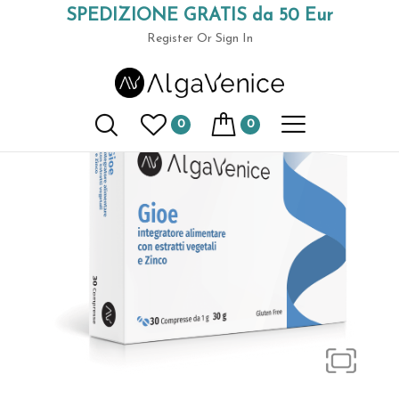
SPEDIZIONE GRATIS da 50 Eur
Home
Integratori a base di spirulina
Integratore Alimentare
(+39) 049 9789591
Gioe con estratti vegetali e Zinco
Register
Or Sign In
0
0