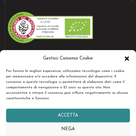
AZIENDA CERTIFICATA
Gestisci Consenso Cookie
Bio certificate nr.12157
Per fornire le migliori esperienze, utilizziamo tecnologie come i cookie
per memorizzare e/o accedere alle informazioni del dispositivo. Il
consenso a queste tecnologie ci permetterà di elaborare dati come il
RESTA IN CONTATTO
comportamento di navigazione o ID unici su questo sito. Non
acconsentire o ritirare il consenso può influire negativamente su alcune
caratteristiche e funzioni.
ACCETTA
Copyright © Società Agricola Serenissima Sr.l. - Tutti i diritti
NEGA
riservati -
design by easyseopro.it