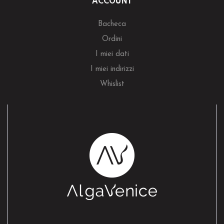
ACCOUNT
Bacheca
Ordini
I miei dati
I miei indirizzi
Whislist