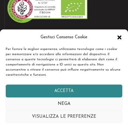
AZIENDA CERTIFICATA
Gestisci Consenso Cookie
Bio certificate nr.12157
Per fornire le migliori esperienze, utilizziamo tecnologie come i cookie
per memorizzare e/o accedere alle informazioni del dispositivo. Il
consenso a queste tecnologie ci permetterà di elaborare dati come il
RESTA IN CONTATTO
comportamento di navigazione o ID unici su questo sito. Non
acconsentire o ritirare il consenso può influire negativamente su alcune
caratteristiche e funzioni.
ACCETTA
Copyright © Società Agricola Serenissima Sr.l. - Tutti i diritti
NEGA
riservati -
design by easyseopro.it
VISUALIZZA LE PREFERENZE
Français
Italiano
Español
日本語