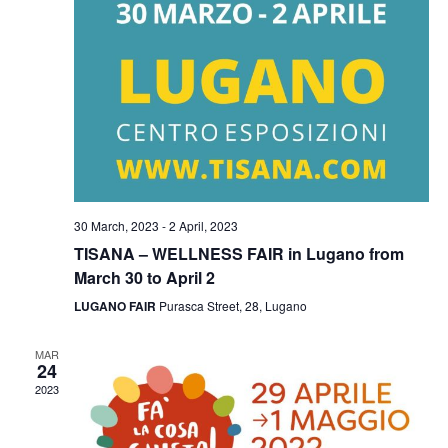
a
r
.
v
c
i
g
h
a
a
t
n
i
d
o
30 March, 2023
-
2 April, 2023
n
V
TISANA – WELLNESS FAIR in Lugano from
i
March 30 to April 2
LUGANO FAIR
Purasca Street, 28, Lugano
e
w
MAR
24
s
2023
N