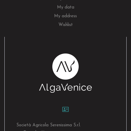
My data
My address
Wishlist
Società Agricola Serenissima S.r.l.