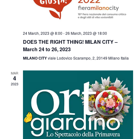
a
v
i
24 March, 2023 @ 8:00
-
26 March, 2023 @ 18:00
g
DOES THE RIGHT THING! MILAN CITY –
a
March 24 to 26, 2023
t
MILANO CITY
viale Lodovico Scarampo, 2, 20149 Milano Italia
i
MAR
4
o
2023
n