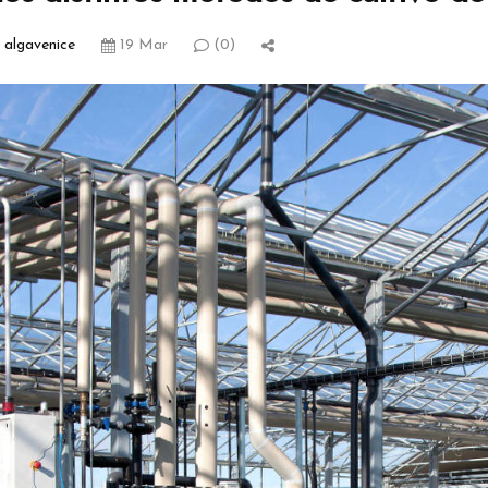
algavenice
19 Mar
(0)