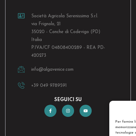
Società Agricola Serenissima S.r.l.
via Frignolo, 21
35020 - Conche di Codevigo (PD)
Italia
P.IVA/CF 04808400289 - REA PD-
420273
info@algavenice.
com
+39 049 9789591
SEGUICI SU
Per fornire 
memorizzare 
tecnologie 