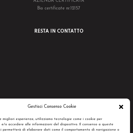
AZIENDA CERTIFICATA
Bio certificate nr.12157
RESTA IN CONTATTO
Gestisci Consenso Cookie
le migliori esperienze, utilizziamo tecnologie come i cookie per
e/o accedere alle informazioni del dispositivo. Il consenso a queste
ci permetterà di elaborare dati come il comportamento di navigazione o