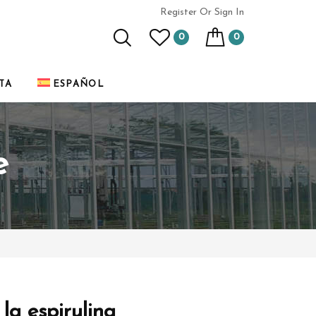
Register
Or Sign In
0
0
TA
ESPAÑOL
e
la espirulina