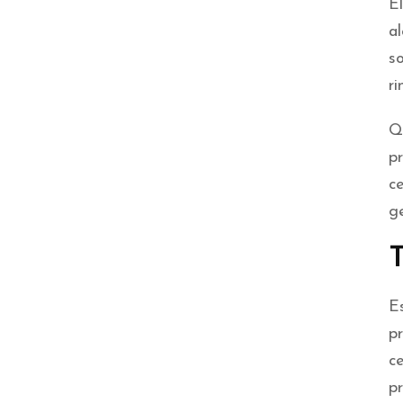
E
a
s
r
Q
p
c
ge
T
E
p
c
pr