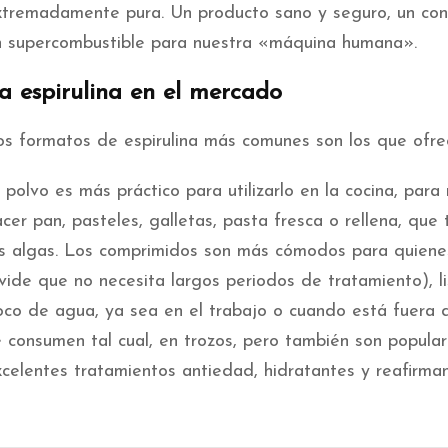
xtremadamente pura. Un producto sano y seguro, un con
n supercombustible para nuestra «máquina humana».
a espirulina en el mercado
os formatos de espirulina más comunes son los que ofr
 polvo es más práctico para utilizarlo en la cocina, para
cer pan, pasteles, galletas, pasta fresca o rellena, que
as algas. Los comprimidos son más cómodos para quienes
vide que no necesita largos periodos de tratamiento), l
oco de agua, ya sea en el trabajo o cuando está fuera de
e consumen tal cual, en trozos, pero también son popular
xcelentes tratamientos antiedad, hidratantes y reafirman