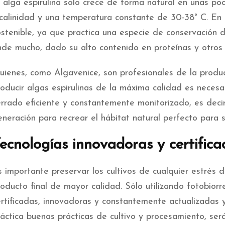
l alga espirulina sólo crece de forma natural en unas po
lcalinidad y una temperatura constante de 30-38° C. En 
ostenible, ya que practica una especie de conservación 
inde mucho, dado su alto contenido en proteínas y otros 
uienes, como Algavenice, son profesionales de la produ
roducir algas espirulinas de la máxima calidad es necesa
errado eficiente y constantemente monitorizado, es decir
neración para recrear el hábitat natural perfecto para s
ecnologías innovadoras y certifica
s importante preservar los cultivos de cualquier estrés 
roducto final de mayor calidad. Sólo utilizando fotobior
ertificadas, innovadoras y constantemente actualizadas 
áctica buenas prácticas de cultivo y procesamiento, será