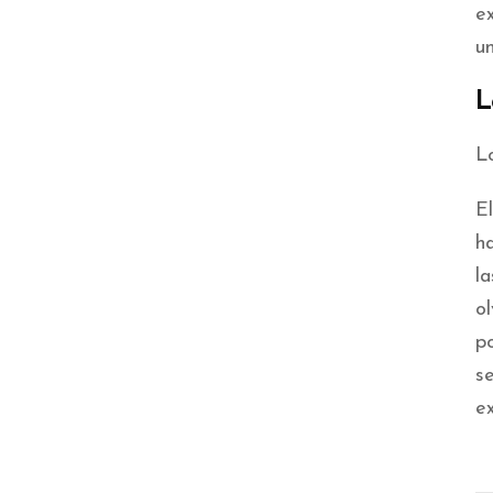
e
u
L
L
El
ha
l
ol
p
s
e