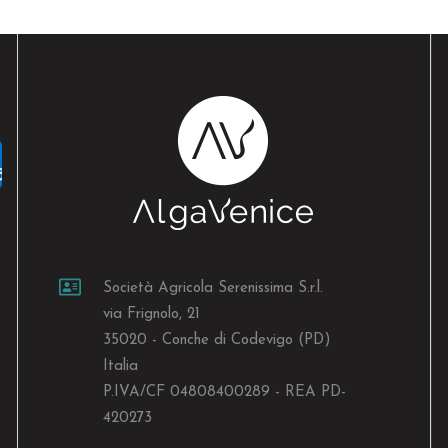
Società Agricola Serenissima S.r.l.
via Frignolo, 21
35020 - Conche di Codevigo (PD)
Italia
P.IVA/CF 04808400289 - REA PD-
420273