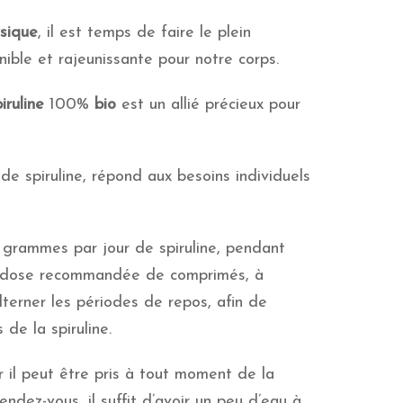
sique
, il est temps de faire le plein
onible et rajeunissante pour notre corps.
iruline
100%
bio
est un allié précieux pour
 spiruline, répond aux besoins individuels
rammes par jour de spiruline, pendant
a dose recommandée de comprimés, à
lterner les périodes de repos, afin de
 de la spiruline.
r il peut être pris à tout moment de la
rendez-vous, il suffit d’avoir un peu d’eau à