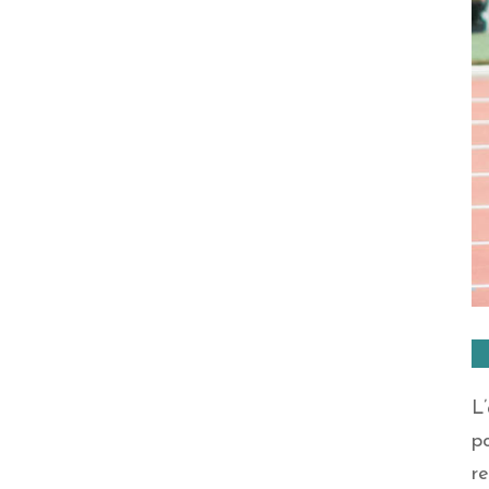
L
po
r