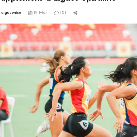
algavenice
19 Mar
(0)