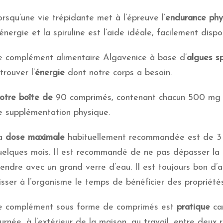
rsqu’une vie trépidante met à l’épreuve l’
endurance phy
énergie et la spiruline est l’aide idéale, facilement disp
e complément alimentaire Algavenice à base d’
algues sp
trouver l’
énergie
dont notre corps a besoin.
otre boîte de
90 comprimés, contenant chacun 500 mg de
e supplémentation physique.
a
dose maximale
habituellement recommandée est de 3 g
uelques mois. Il est recommandé de ne pas dépasser l
endre avec un grand verre d’eau. Il est toujours bon d’a
isser à l’organisme le temps de bénéficier des propriétés
e complément sous forme de comprimés est
pratique
ca
urnée, à l’extérieur de la maison, au travail, entre deux 