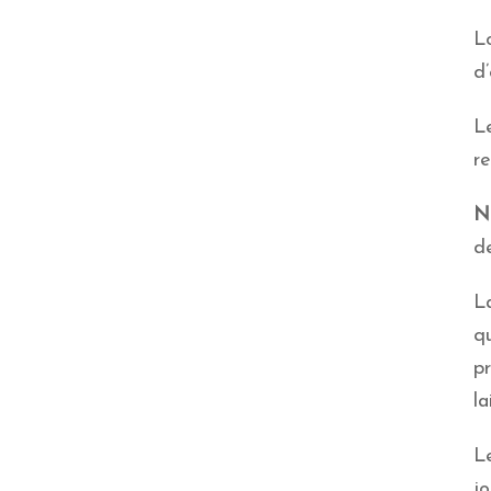
Lo
d’
L
re
N
d
L
q
pr
la
L
jo