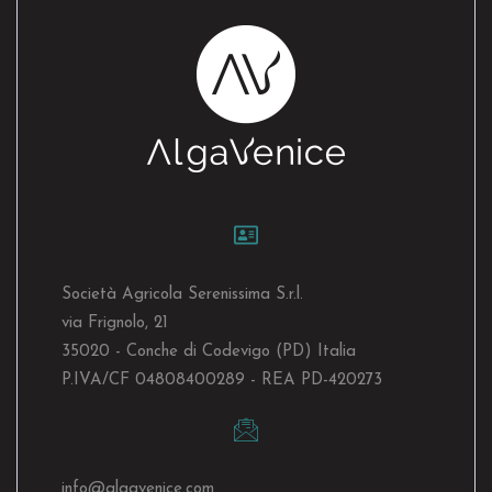
Società Agricola Serenissima S.r.l.
via Frignolo, 21
35020 - Conche di Codevigo (PD) Italia
P.IVA/CF 04808400289 - REA PD-420273
info@algavenice.
com