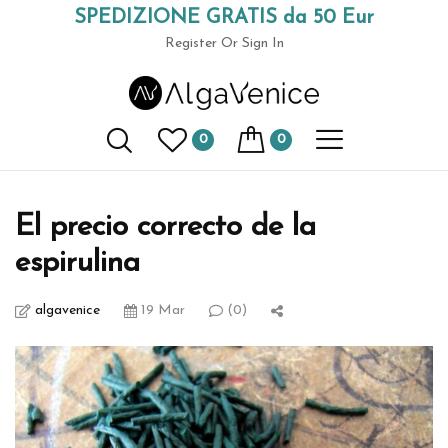
SPEDIZIONE GRATIS da 50 Eur
(+39) 049 9789591
Register
Or Sign In
AlgaVenice Magazine
0
0
Home
cultura organica
El precio correcto de la espirulina
El precio correcto de la
espirulina
algavenice
19 Mar
(0)