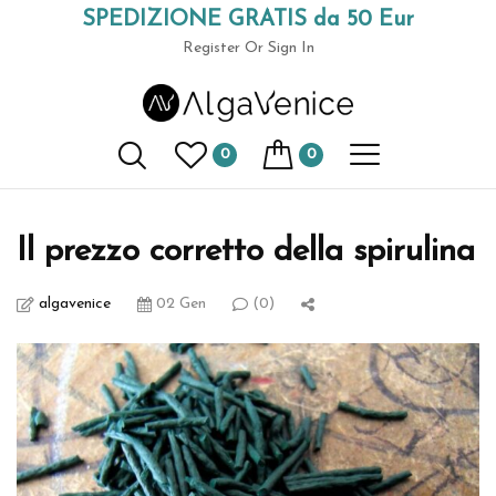
SPEDIZIONE GRATIS da 50 Eur
(+39) 049 9789591
Register
Or Sign In
AlgaVenice Magazine
0
0
Home
cultura bio
Il prezzo corretto della spirulina
Il prezzo corretto della spirulina
algavenice
02 Gen
(0)