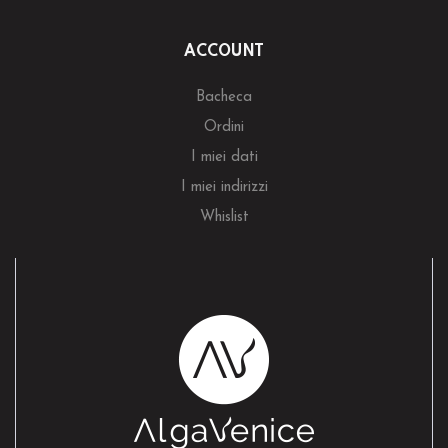
ACCOUNT
Bacheca
Ordini
I miei dati
I miei indirizzi
Whislist