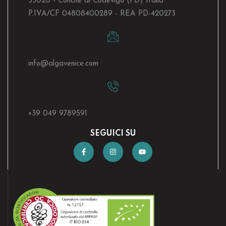
35020 - Conche di Codevigo (PD) Italia
P.IVA/CF 04808400289 - REA PD-420273
info@algavenice.
com
+39 049 9789591
SEGUICI SU