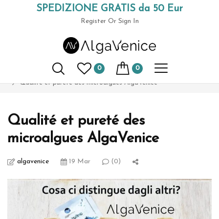
SPEDIZIONE GRATIS da 50 Eur
(+39) 049 9789591
Register
Or Sign In
AlgaVenice Magazine
0
0
Home
culture biologique
Qualité et pureté des microalgues AlgaVenice
Qualité et pureté des
microalgues AlgaVenice
algavenice
19 Mar
(0)