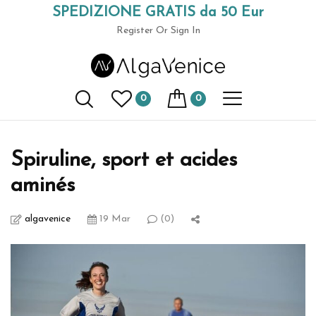
SPEDIZIONE GRATIS da 50 Eur
(+39) 049 9789591
Register
Or Sign In
AlgaVenice Magazine
0
0
Home
culture biologique
Spiruline, sport et acides aminés
Spiruline, sport et acides
aminés
algavenice
19 Mar
(0)