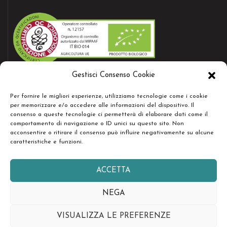
Gestisci Consenso Cookie
AZIENDA CERTIFICATA
Per fornire le migliori esperienze, utilizziamo tecnologie come i cookie
Bio certificate nr.12157
per memorizzare e/o accedere alle informazioni del dispositivo. Il
consenso a queste tecnologie ci permetterà di elaborare dati come il
comportamento di navigazione o ID unici su questo sito. Non
acconsentire o ritirare il consenso può influire negativamente su alcune
RESTA IN CONTATTO
caratteristiche e funzioni.
ACCETTA
NEGA
Copyright © Società Agricola Serenissima Sr.l. - Tutti i diritti
riservati -
design by easyseopro.it
VISUALIZZA LE PREFERENZE