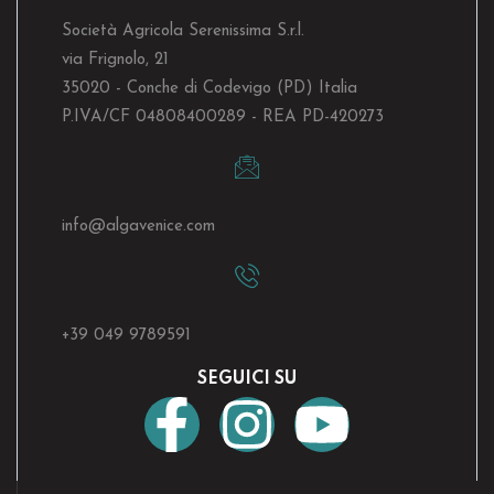
Società Agricola Serenissima S.r.l.
via Frignolo, 21
35020 - Conche di Codevigo (PD) Italia
P.IVA/CF 04808400289 - REA PD-420273
info@algavenice.
com
+39 049 9789591
SEGUICI SU